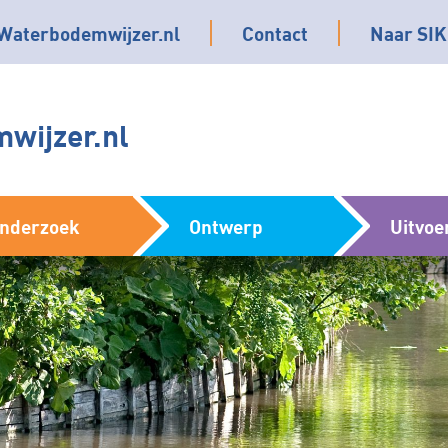
Waterbodemwijzer.nl
Contact
Naar SIK
wijzer.nl
nderzoek
Ontwerp
Uitvoe