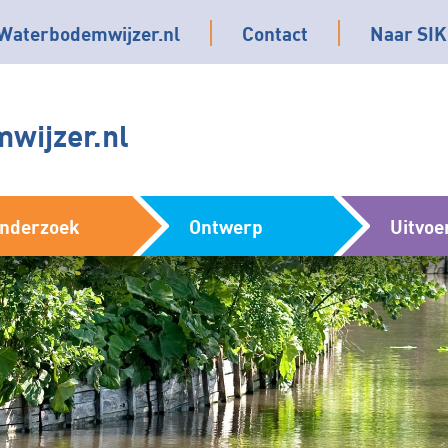
Waterbodemwijzer.nl
Contact
Naar SIK
wijzer.nl
nderzoek
Ontwerp
Uitvoe