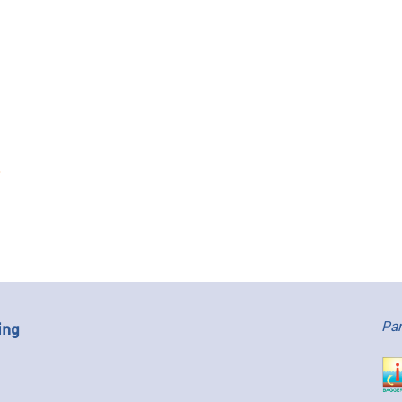
ing
Par